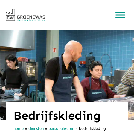
Bedrijfskleding
home
»
diensten
»
personaliseren
»
bedrijfskleding