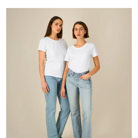
€17.24
tot
€20.33