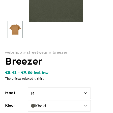
webshop
»
streetwear
»
breezer
Breezer
Prijsklasse:
€
8.41
-
€
9.86
incl. btw
€8.41
The unisex relaxed t-shirt
tot
Maat
€9.86
M
Kleur
Khaki