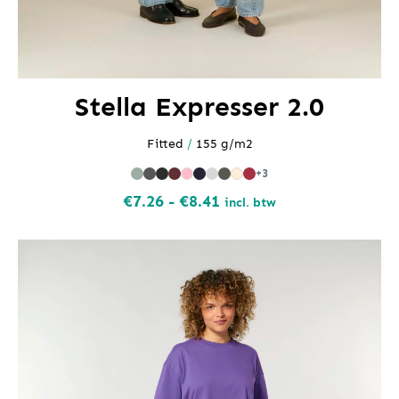
Stella Expresser 2.0
Fitted
/
155 g/m2
+3
Prijsklasse:
€
7.26
-
€
8.41
incl. btw
€7.26
tot
€8.41