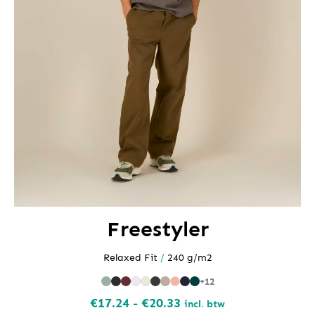
Freestyler
Relaxed Fit
/
240 g/m2
+12
Prijsklasse:
€
17.24
-
€
20.33
incl. btw