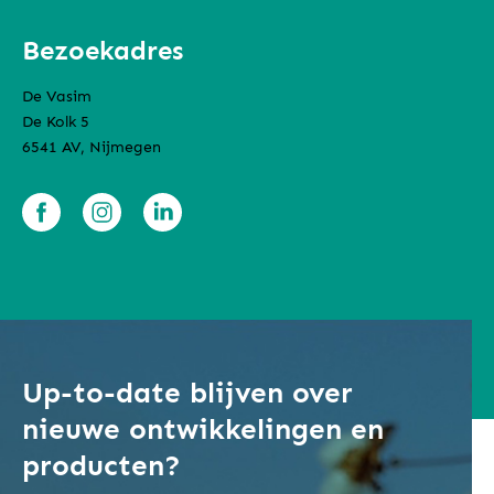
Bezoekadres
De Vasim
De Kolk 5
6541 AV, Nijmegen
Up-to-date blijven over
nieuwe ontwikkelingen en
producten?