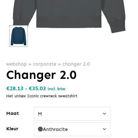
webshop
»
corporate
»
changer 2.0
Changer 2.0
Prijsklasse:
€
28.13
-
€
35.03
incl. btw
€28.13
Het unisex Iconic crewneck sweatshirt
tot
Maat
€35.03
M
Kleur
Anthracite