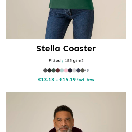
Stella Coaster
Fitted
/
185 g/m2
+8
Prijsklasse:
€
13.13
-
€
15.19
incl. btw
€13.13
tot
€15.19