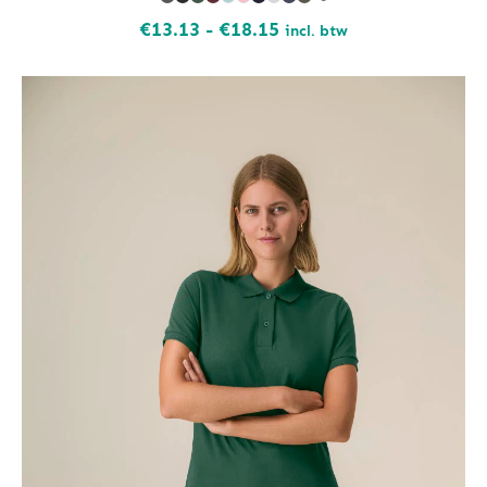
Prijsklasse:
€
13.13
-
€
18.15
incl. btw
€13.13
tot
€18.15