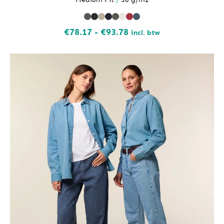
Prijsklasse:
€
78.17
-
€
93.78
incl. btw
€78.17
tot
€93.78