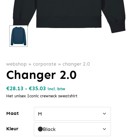
webshop
»
corporate
»
changer 2.0
Changer 2.0
Prijsklasse:
€
28.13
-
€
35.03
incl. btw
€28.13
Het unisex Iconic crewneck sweatshirt
tot
Maat
€35.03
M
Kleur
Black