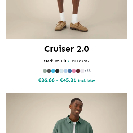
Cruiser 2.0
Medium Fit
/
350 g/m2
+38
Prijsklasse:
€
36.66
-
€
45.31
incl. btw
€36.66
tot
€45.31