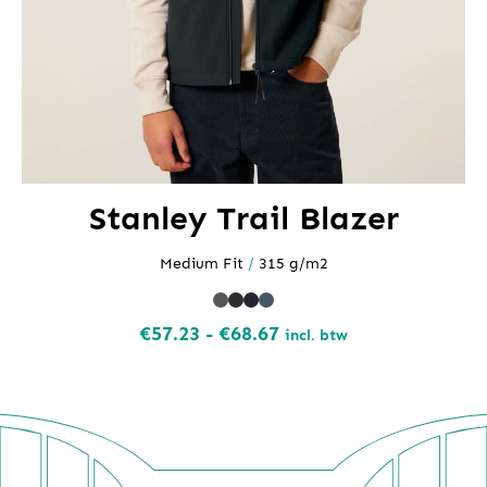
Stanley Trail Blazer
Medium Fit
/
315 g/m2
Prijsklasse:
€
57.23
-
€
68.67
incl. btw
€57.23
tot
€68.67