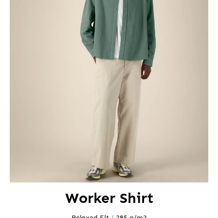
Worker Shirt
Relaxed Fit
/
285 g/m2