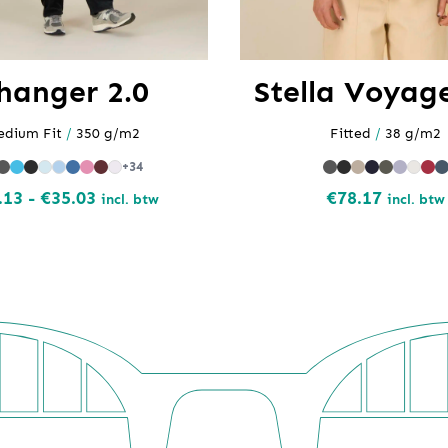
hanger 2.0
Stella Voyage
edium Fit
/
350 g/m2
Fitted
/
38 g/m2
+34
Prijsklasse:
.13
-
€
35.03
€
78.17
incl. btw
incl. btw
€28.13
tot
€35.03