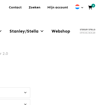
0
Contact
Zoeken
Mijn account
Stanley/Stella
Webshop
r 2.0
e: