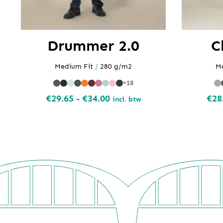
Drummer 2.0
C
Medium Fit
/
280 g/m2
M
+18
Prijsklasse:
€
29.65
-
€
34.00
€
28
incl. btw
€29.65
tot
€34.00