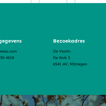
gegevens
Bezoekadres
ewas.com
De Vasim
850 4918
De Kolk 5
6541 AV, Nijmegen