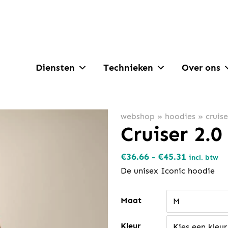
Diensten
Technieken
Over ons
webshop
»
hoodies
»
cruise
Cruiser 2.0
Prijsklass
€
36.66
-
€
45.31
incl. btw
€36.66
De unisex Iconic hoodie
tot
€45.31
Maat
M
Kleur
Kies een kleur