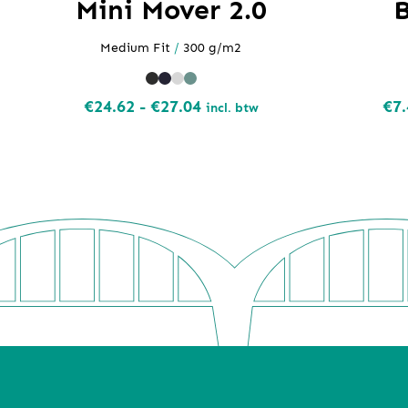
Mini Mover 2.0
Medium Fit
/
300 g/m2
Prijsklasse:
€
24.62
-
€
27.04
€
7.
incl. btw
€24.62
tot
€27.04