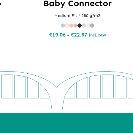
b
Baby Connector
Medium Fit
/
280 g/m2
Prijsklasse:
€
19.06
-
€
22.87
incl. btw
€19.06
tot
€22.87