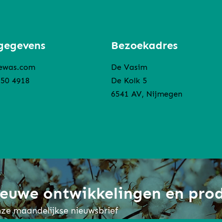
gegevens
Bezoekadres
ewas.com
De Vasim
850 4918
De Kolk 5
6541 AV, Nijmegen
nieuwe ontwikkelingen en pro
onze maandelijkse nieuwsbrief