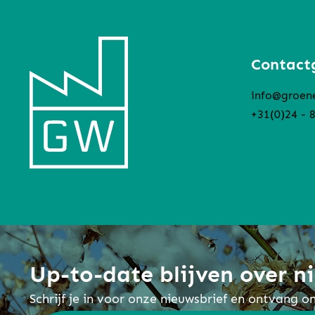
Contact
info@groen
+31(0)24 - 
Up-to-date blijven over 
Schrijf je in voor onze nieuwsbrief en ontvang 