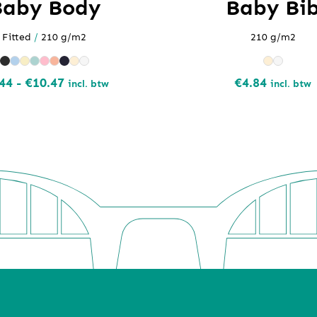
Baby Body
Baby Bi
Fitted
/
210 g/m2
210 g/m2
Prijsklasse:
44
-
€
10.47
€
4.84
incl. btw
incl. btw
€7.44
tot
€10.47