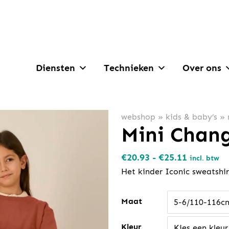
Diensten
Technieken
Over ons
webshop
»
kids & baby’s
»
Mini Chang
Prijsklass
€
20.93
-
€
25.11
incl. btw
€20.93
Het kinder Iconic sweatshir
tot
€25.11
Maat
5-6/110-116c
Kleur
Kies een kleur