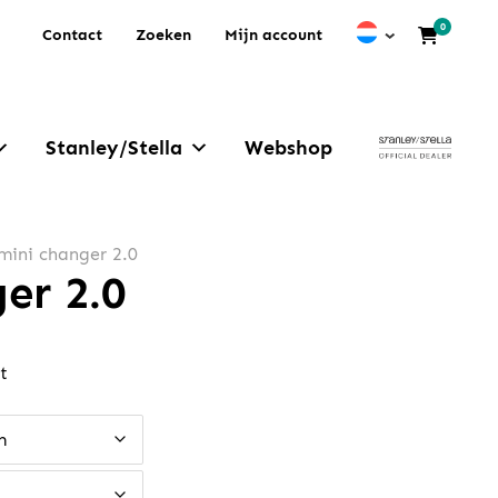
0
Contact
Zoeken
Mijn account
Stanley/Stella
Webshop
mini changer 2.0
er 2.0
e:
t
m