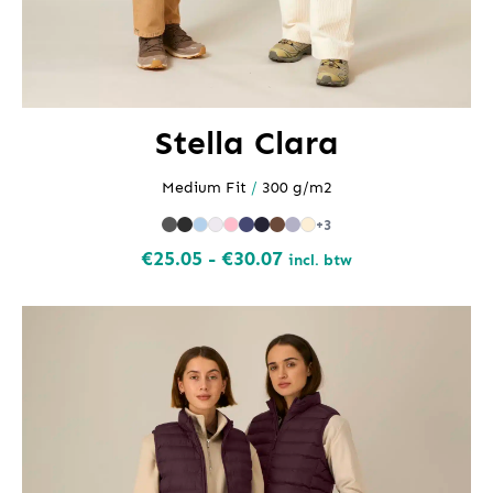
Stella Clara
Medium Fit
/
300 g/m2
+3
Prijsklasse:
€
25.05
-
€
30.07
incl. btw
€25.05
tot
€30.07