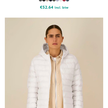
€
52.64
incl. btw