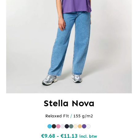
Stella Nova
Relaxed Fit
/
155 g/m2
Prijsklasse:
€
9.68
-
€
11.13
incl. btw