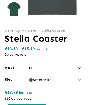
webshop
»
dames
»
stella coaster
Stella Coaster
Prijsklasse:
€
13.13
-
€
15.19
incl. btw
€13.13
De dames polo
tot
Maat
€15.19
M
Kleur
Anthracite
€
13.79
incl. btw
786 op voorraad