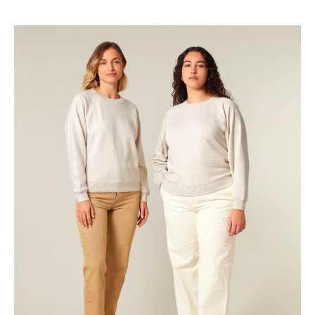
€9.68
tot
€11.13