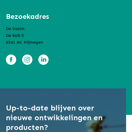
Bezoekadres
De Vasim
De Kolk 5
6541 AV, Nijmegen
Up-to-date blijven over
nieuwe ontwikkelingen en
producten?