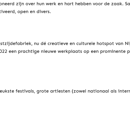
ioneerd zijn over hun werk en hart hebben voor de zaak. S
iveerd, open en divers.
nstzijdefabriek, nu dé creatieve en culturele hotspot van N
022 een prachtige nieuwe werkplaats op een prominente pl
ukste festivals, grote artiesten (zowel nationaal als inter