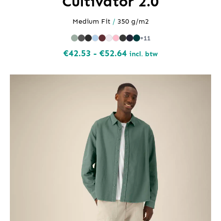
Cultivator 2.0
Medium Fit
/
350 g/m2
+11
Prijsklasse:
€
42.53
-
€
52.64
incl. btw
€42.53
tot
€52.64