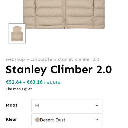
webshop
»
corporate
»
stanley climber 2.0
Stanley Climber 2.0
Prijsklasse:
€
52.64
-
€
63.16
incl. btw
€52.64
The men’s gilet
tot
Maat
€63.16
M
Kleur
Desert Dust