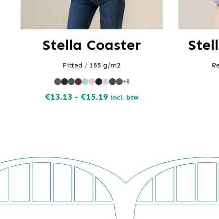
Stella Coaster
Stel
Fitted
/
185 g/m2
Re
+8
Prijsklasse:
€
13.13
-
€
15.19
incl. btw
€13.13
tot
€15.19