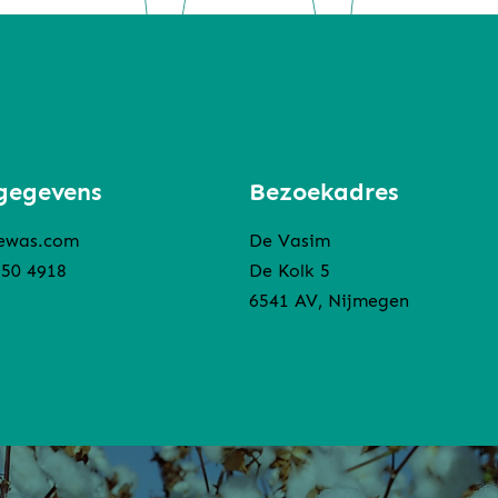
gegevens
Bezoekadres
ewas.com
De Vasim
850 4918
De Kolk 5
6541 AV, Nijmegen