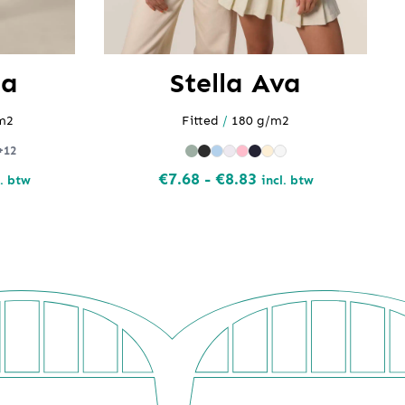
ma
Stella Ava
m2
Fitted
/
180 g/m2
+12
jsklasse:
Prijsklasse:
€
7.68
-
€
8.83
l. btw
incl. btw
.44
€7.68
tot
.70
€8.83