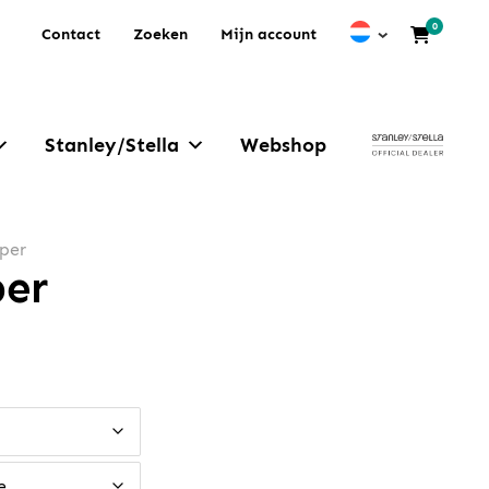
0
Contact
Zoeken
Mijn account
Stanley/Stella
Webshop
rper
per
e