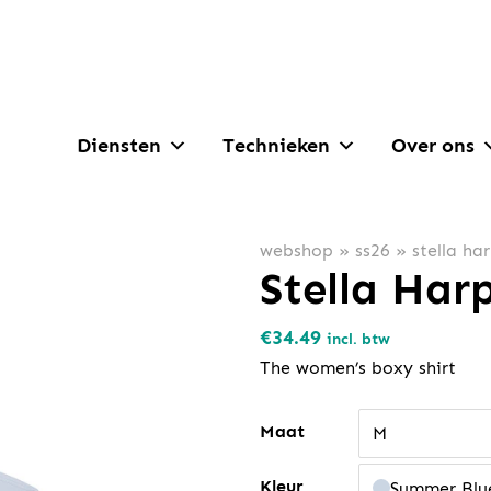
Diensten
Technieken
Over ons
webshop
»
ss26
»
stella ha
Stella Har
€
34.49
incl. btw
The women’s boxy shirt
Maat
M
Kleur
Summer Blu