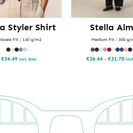
la Styler Shirt
Stella Al
laxed Fit
/
130 g/m2
Medium Fit
/
300 g/
Pri
€
34.49
€
26.44
-
€
31.70
incl. btw
inc
€26
tot
€31