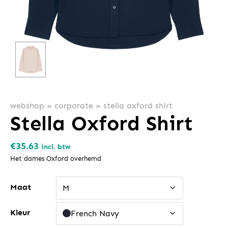
webshop
»
corporate
»
stella oxford shirt
Stella Oxford Shirt
€
35.63
incl. btw
Het dames Oxford overhemd
Maat
M
Kleur
French Navy