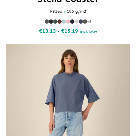
Fitted
/
185 g/m2
+8
Prijsklasse:
€
13.13
-
€
15.19
incl. btw
€13.13
tot
€15.19