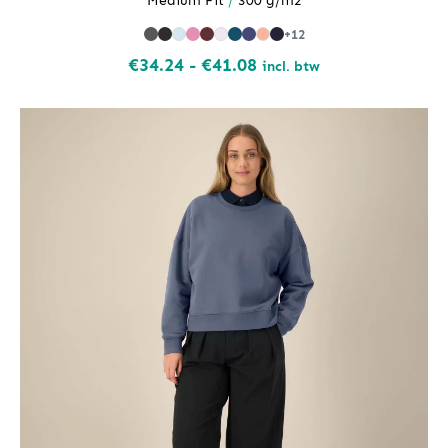
Medium Fit
/
300 g/m2
+12
Prijsklasse:
€
34.24
-
€
41.08
incl. btw
€34.24
tot
€41.08