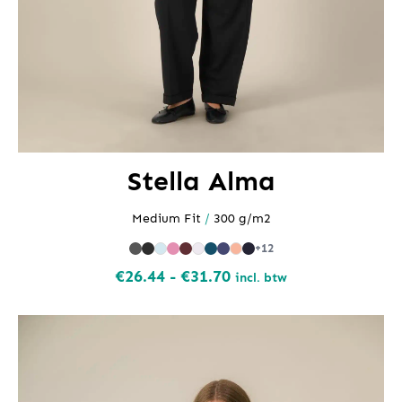
Stella Alma
Medium Fit
/
300 g/m2
+12
Prijsklasse:
€
26.44
-
€
31.70
incl. btw
€26.44
tot
€31.70