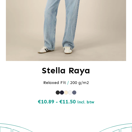
Stella Raya
Relaxed Fit
/
200 g/m2
Prijsklasse:
€
10.89
-
€
11.50
incl. btw
€10.89
tot
€11.50