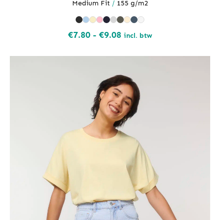
Medium Fit
/
155 g/m2
Prijsklasse:
€
7.80
-
€
9.08
incl. btw
€7.80
tot
€9.08