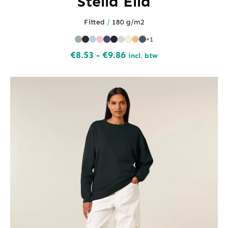
Stella Ella
Fitted
/
180 g/m2
+1
Prijsklasse:
€
8.53
-
€
9.86
incl. btw
€8.53
tot
€9.86