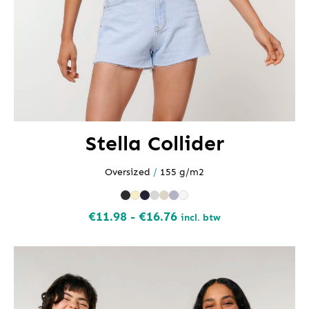
Stella Collider
Oversized
/
155 g/m2
Prijsklasse:
€
11.98
-
€
16.76
incl. btw
€11.98
tot
€16.76