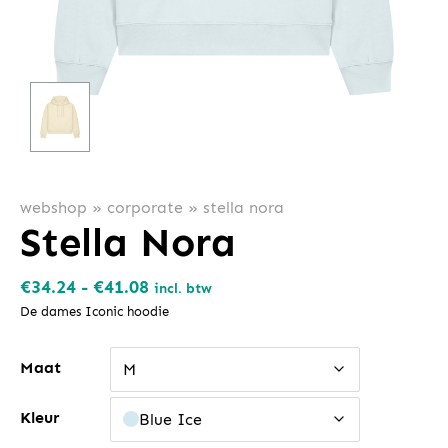
webshop
»
corporate
»
stella nora
Stella Nora
Prijsklasse:
€
34.24
-
€
41.08
incl. btw
€34.24
De dames Iconic hoodie
tot
Maat
€41.08
M
Kleur
Blue Ice