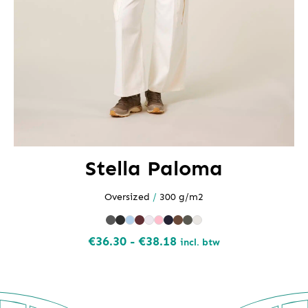
Stella Paloma
Oversized
/
300 g/m2
Prijsklasse:
€
36.30
-
€
38.18
incl. btw
€36.30
tot
€38.18