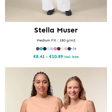
Stella Muser
Medium Fit
/
180 g/m2
+24
Prijsklasse:
€
8.41
-
€
10.89
incl. btw
€8.41
tot
€10.89