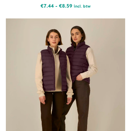
Prijsklasse:
€
7.44
-
€
8.59
incl. btw
€7.44
tot
€8.59