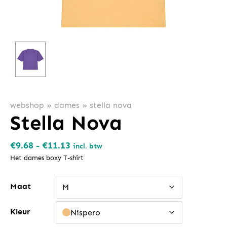
webshop
»
dames
»
stella nova
Stella Nova
Prijsklasse:
€
9.68
-
€
11.13
incl. btw
€9.68
Het dames boxy T-shirt
tot
Maat
€11.13
M
Kleur
Nispero