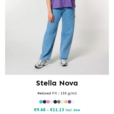
Stella Nova
Relaxed Fit
/
155 g/m2
Prijsklasse:
€
9.68
-
€
11.13
incl. btw