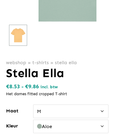
webshop
»
t-shirts
»
stella ella
Stella Ella
Prijsklasse:
€
8.53
-
€
9.86
incl. btw
€8.53
Het dames fitted cropped T-shirt
tot
Maat
€9.86
M
Kleur
Aloe