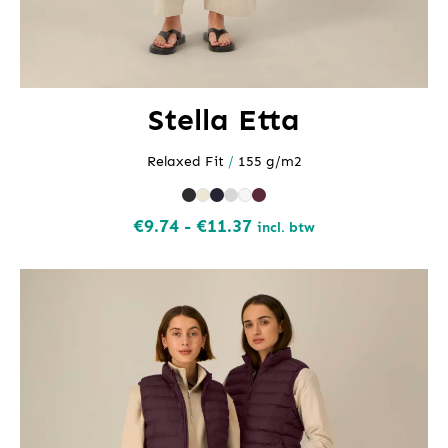
Stella Etta
Relaxed Fit
/
155 g/m2
Prijsklasse:
€
9.74
-
€
11.37
incl. btw
€9.74
tot
€11.37