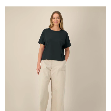
€9.68
tot
€11.13