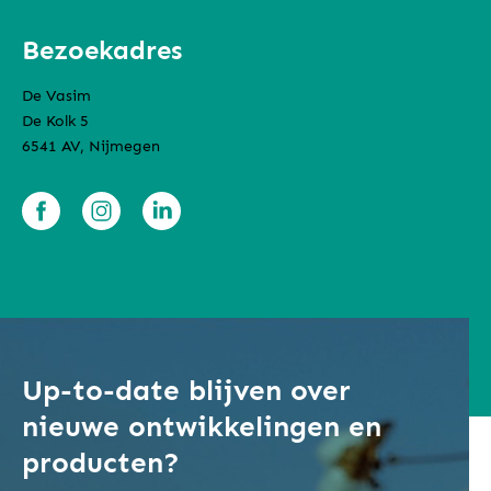
Bezoekadres
De Vasim
De Kolk 5
6541 AV, Nijmegen
Up-to-date blijven over
nieuwe ontwikkelingen en
producten?