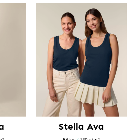
a
Stella Ava
m2
Fitted
/
180 g/m2