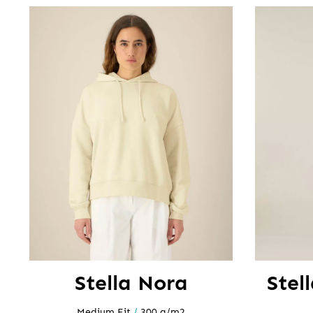
Stella Nora
Stel
Medium Fit
/
300 g/m2