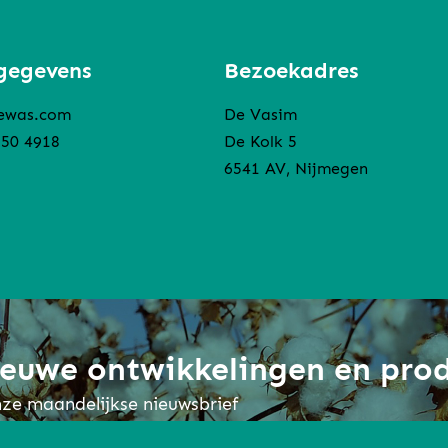
gegevens
Bezoekadres
ewas.com
De Vasim
850 4918
De Kolk 5
6541 AV, Nijmegen
nieuwe ontwikkelingen en pro
onze maandelijkse nieuwsbrief