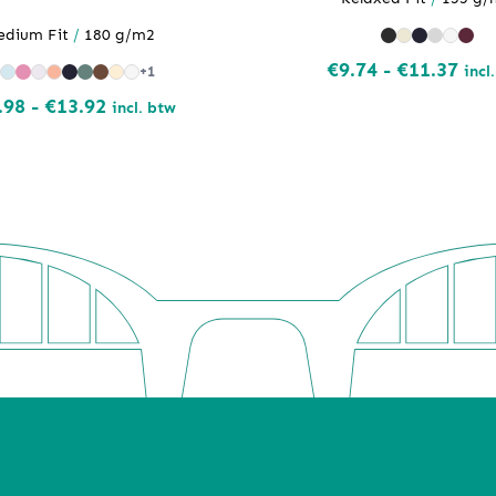
edium Fit
/
180 g/m2
Prij
€
9.74
-
€
11.37
incl
+1
€9.
Prijsklasse:
.98
-
€
13.92
incl. btw
tot
€11.98
€11
tot
€13.92