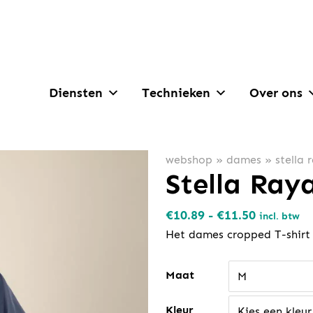
Diensten
Technieken
Over ons
webshop
»
dames
»
stella 
Stella Ray
Prijsklass
€
10.89
-
€
11.50
incl. btw
€10.89
Het dames cropped T-shirt
tot
€11.50
Maat
M
Kleur
Kies een kleur