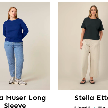
la Muser Long
Stella Ett
Sleeve
Relaxed Fit
/
155 g/