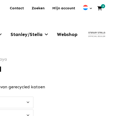
0
Contact
Zoeken
Mijn account
Stanley/Stella
Webshop
raya
a
e:
 van gerecycled katoen