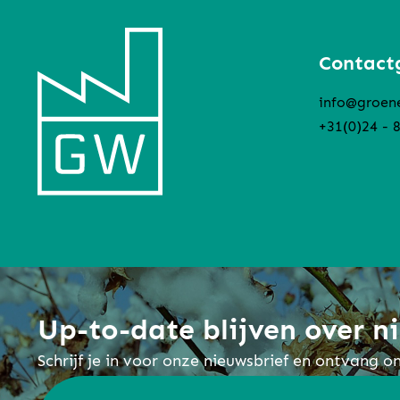
Contact
info@groen
+31(0)24 - 
Up-to-date blijven over 
Schrijf je in voor onze nieuwsbrief en ontvang 