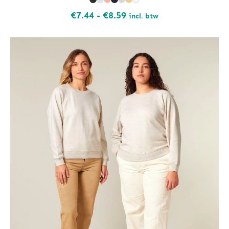
Prijsklasse:
€
7.44
-
€
8.59
incl. btw
€7.44
tot
€8.59