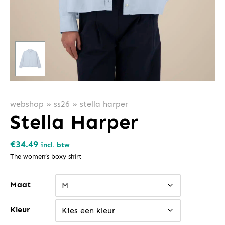
webshop
»
ss26
»
stella harper
Stella Harper
€
34.49
incl. btw
The women’s boxy shirt
Maat
M
Kleur
Kies een kleur