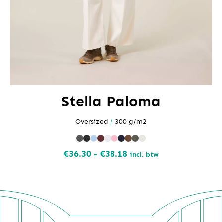
Stella Paloma
Oversized
/
300 g/m2
Prijsklasse:
€
36.30
-
€
38.18
incl. btw
€36.30
tot
€38.18