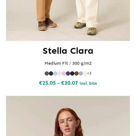
Stella Clara
Medium Fit
/
300 g/m2
+3
Prijsklasse:
€
25.05
-
€
30.07
incl. btw
€25.05
tot
€30.07