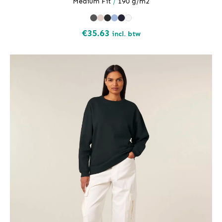
Medium Fit
/
190 g/m2
€
35.63
incl. btw