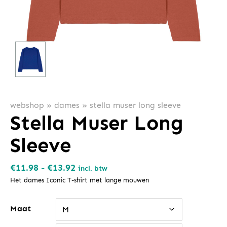
webshop
»
dames
»
stella muser long sleeve
Stella Muser Long
Sleeve
Prijsklasse:
€
11.98
-
€
13.92
incl. btw
€11.98
Het dames Iconic T-shirt met lange mouwen
tot
Maat
€13.92
M