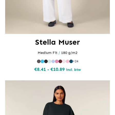
Stella Muser
Medium Fit
/
180 g/m2
+24
Prijsklasse:
€
8.41
-
€
10.89
incl. btw
€8.41
tot
€10.89