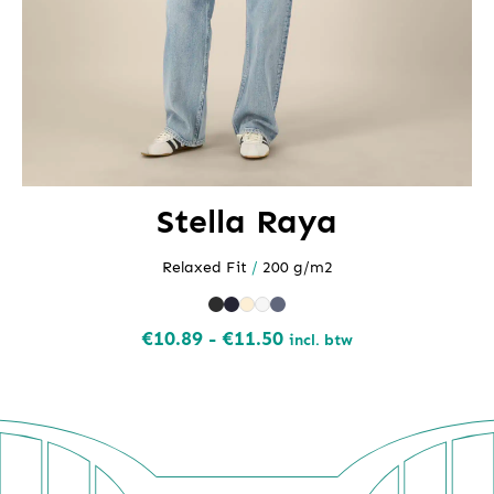
Stella Raya
Relaxed Fit
/
200 g/m2
Prijsklasse:
€
10.89
-
€
11.50
incl. btw
€10.89
tot
€11.50