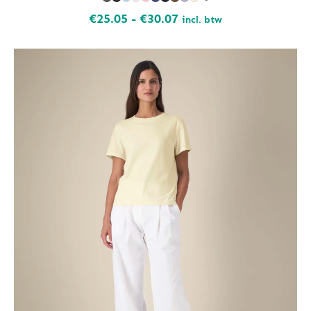
Prijsklasse:
€
25.05
-
€
30.07
incl. btw
€25.05
tot
€30.07