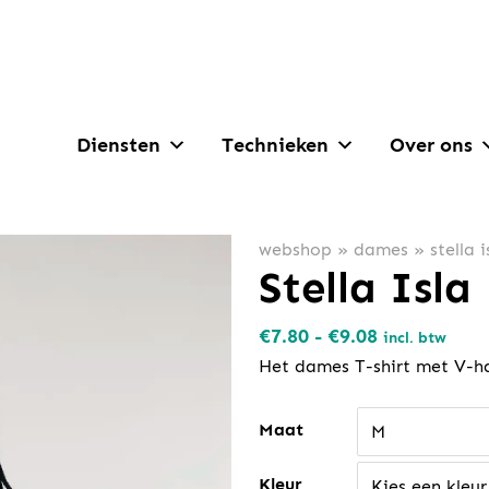
Diensten
Technieken
Over ons
webshop
»
dames
»
stella i
Stella Isla
Prijsklasse:
€
7.80
-
€
9.08
incl. btw
€7.80
Het dames T-shirt met V-ha
tot
€9.08
Maat
M
Kleur
Kies een kleur