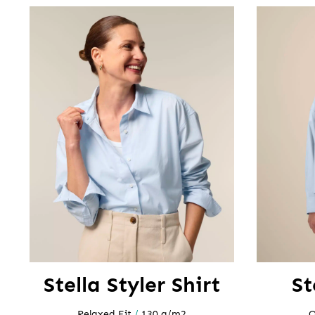
Stella Styler Shirt
St
Relaxed Fit
/
130 g/m2
O