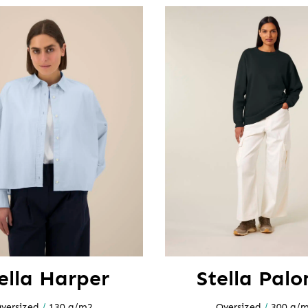
ella Harper
Stella Pal
versized
/
130 g/m2
Oversized
/
300 g/