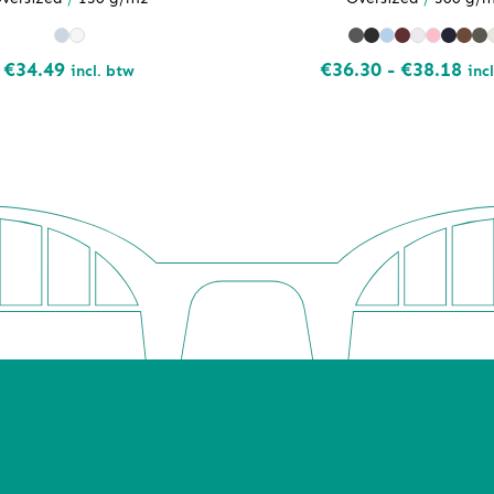
Pri
€
34.49
€
36.30
-
€
38.18
incl. btw
inc
€36
tot
€38