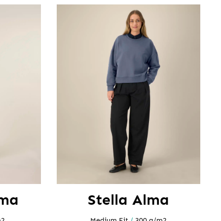
oma
Stella Alma
m2
Medium Fit
/
300 g/m2