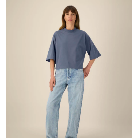
tot
€8.41