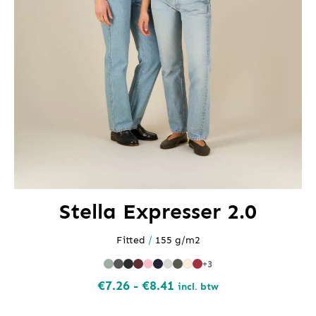
Stella Expresser 2.0
Fitted
/
155 g/m2
+3
Prijsklasse:
€
7.26
-
€
8.41
incl. btw
€7.26