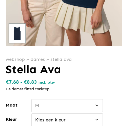
webshop
»
dames
»
stella ava
Stella Ava
Prijsklasse:
€
7.68
-
€
8.83
incl. btw
€7.68
De dames fitted tanktop
tot
Maat
€8.83
M
Kleur
Kies een kleur