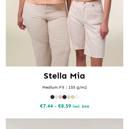
Stella Mia
Medium Fit
/
155 g/m2
Prijsklasse:
€
7.44
-
€
8.59
incl. btw
€7.44
tot