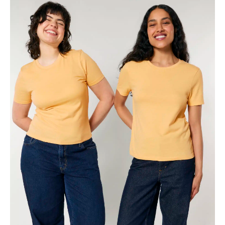
€8.59