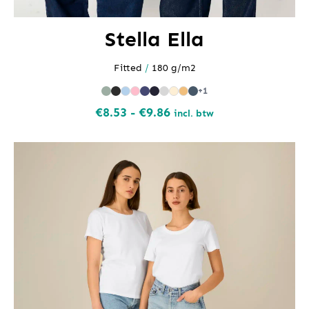
Stella Ella
Fitted
/
180 g/m2
+1
Prijsklasse:
€
8.53
-
€
9.86
incl. btw
€8.53
tot
€9.86