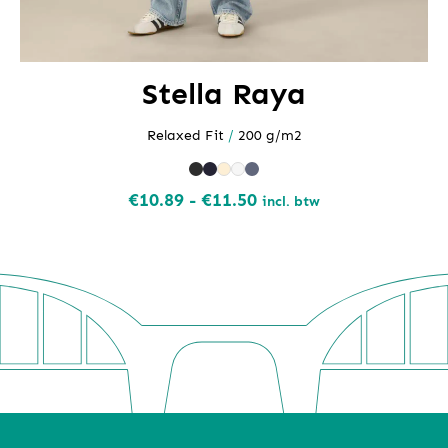
Stella Raya
Relaxed Fit
/
200 g/m2
Prijsklasse:
€
10.89
-
€
11.50
incl. btw
€10.89
tot
€11.50