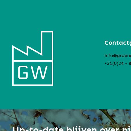
Contact
info@groen
+31(0)24 - 
Up-to-date blijven over 