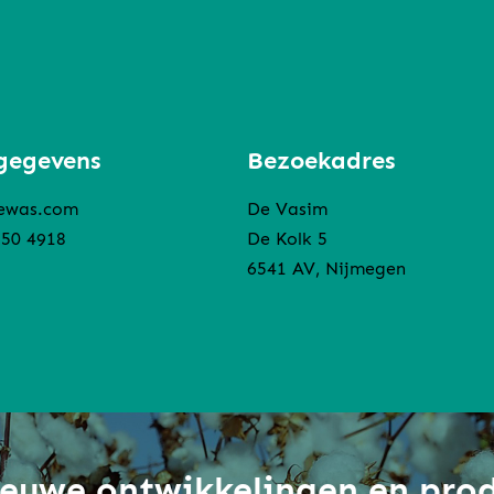
gegevens
Bezoekadres
ewas.com
De Vasim
850 4918
De Kolk 5
6541 AV, Nijmegen
nieuwe ontwikkelingen en pro