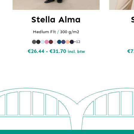
Stella Alma
Medium Fit
/
300 g/m2
+12
Prijsklasse:
€
26.44
-
€
31.70
€
7
incl. btw
€26.44
tot
€31.70