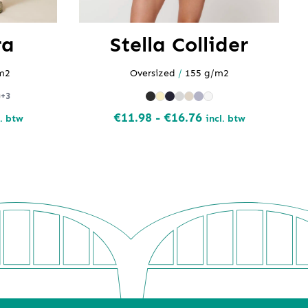
ra
Stella Collider
m2
Oversized
/
155 g/m2
+3
jsklasse:
Prijsklasse:
€
11.98
-
€
16.76
l. btw
incl. btw
.05
€11.98
tot
.07
€16.76