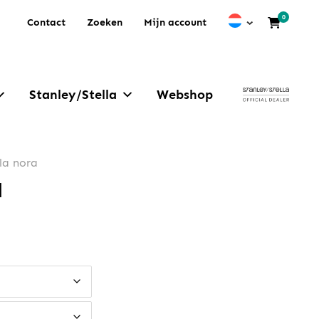
0
Contact
Zoeken
Mijn account
Stanley/Stella
Webshop
lla nora
a
e: