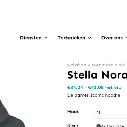
Diensten
Technieken
Over ons
webshop
»
corporate
»
ste
Stella Nor
Prijsklass
€
34.24
-
€
41.08
incl. btw
€34.24
De dames Iconic hoodie
tot
€41.08
Maat
M
Kleur
Anthracite