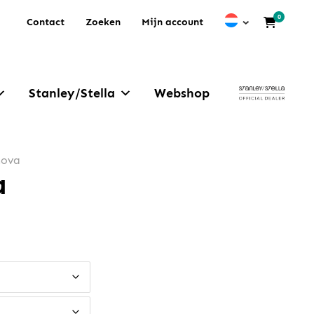
0
Contact
Zoeken
Mijn account
Stanley/Stella
Webshop
nova
a
: