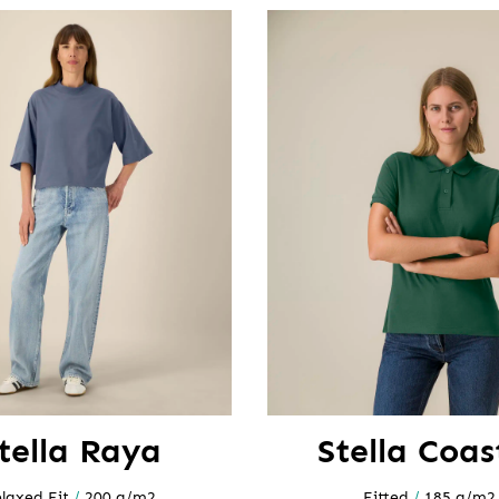
tella Raya
Stella Coas
laxed Fit
/
200 g/m2
Fitted
/
185 g/m2