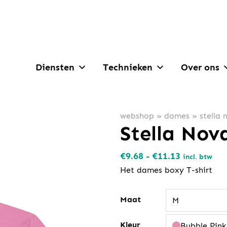
Diensten
Technieken
Over ons
webshop
»
dames
»
stella 
Stella Nov
Prijsklasse
€
9.68
-
€
11.13
incl. btw
€9.68
Het dames boxy T-shirt
tot
€11.13
Maat
M
Kleur
Bubble Pink