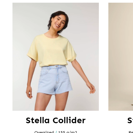
Stella Collider
S
Oversized
/
155 g/m2
Re