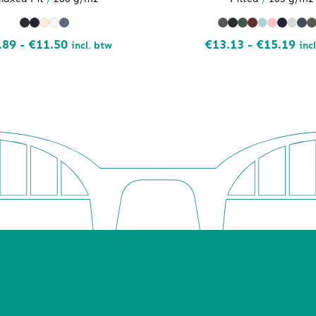
Prijsklasse:
Pri
.89
-
€
11.50
€
13.13
-
€
15.19
incl. btw
inc
€10.89
€13
tot
tot
€11.50
€15