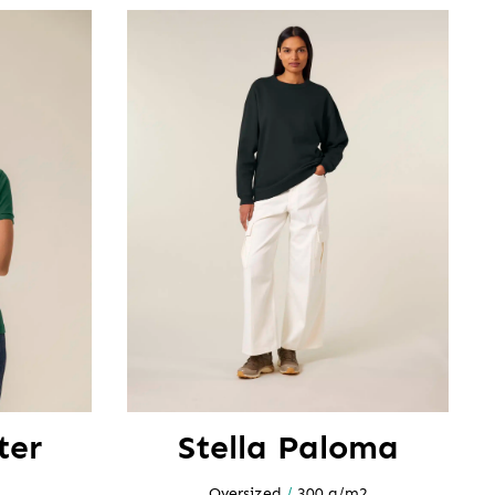
ter
Stella Paloma
Oversized
/
300 g/m2