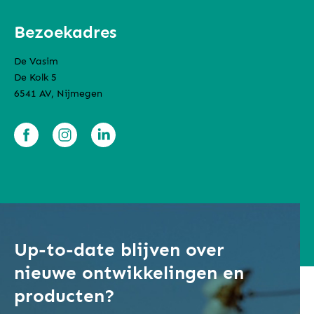
Bezoekadres
De Vasim
De Kolk 5
6541 AV, Nijmegen
Up-to-date blijven over
nieuwe ontwikkelingen en
producten?