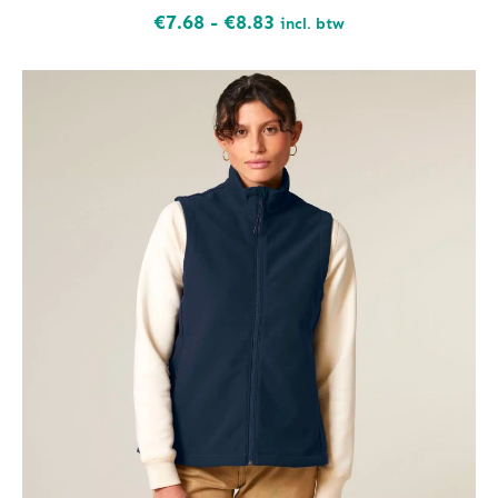
Prijsklasse:
€
7.68
-
€
8.83
incl. btw
€7.68
tot
€8.83