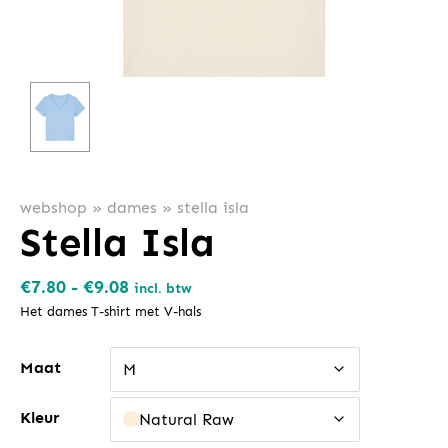
webshop
»
dames
»
stella isla
Stella Isla
Prijsklasse:
€
7.80
-
€
9.08
incl. btw
€7.80
Het dames T-shirt met V-hals
tot
Maat
€9.08
M
Kleur
Natural Raw