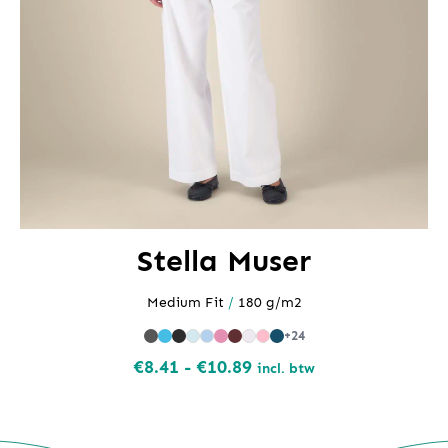
Stella Muser
Medium Fit
/
180 g/m2
+24
Prijsklasse:
€
8.41
-
€
10.89
incl. btw
€8.41
tot