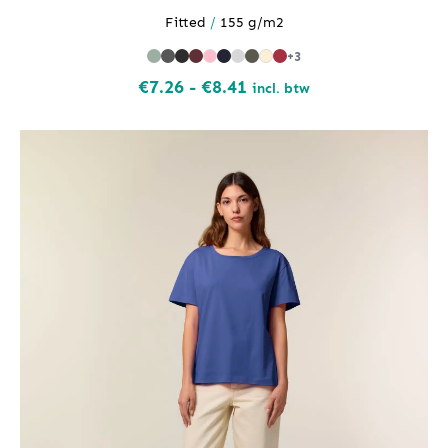
Fitted
/
155 g/m2
+3
Prijsklasse:
€
7.26
-
€
8.41
incl. btw
€7.26
tot
€8.41