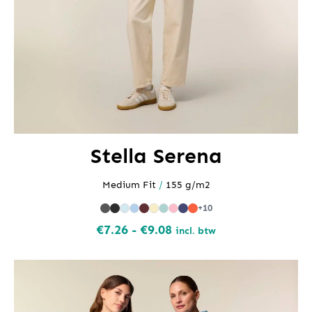
Stella Serena
Medium Fit
/
155 g/m2
+10
Prijsklasse:
€
7.26
-
€
9.08
incl. btw
€7.26
tot
€9.08