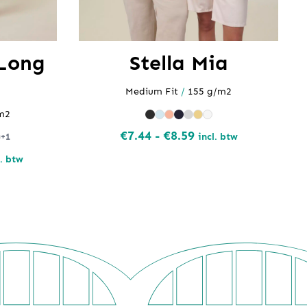
 Long
Stella Mia
Medium Fit
/
155 g/m2
m2
Prijsklasse:
€
7.44
-
€
8.59
incl. btw
+1
€7.44
jsklasse:
l. btw
tot
.98
€8.59
.92