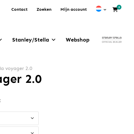
0
Contact
Zoeken
Mijn account
Stanley/Stella
Webshop
lla voyager 2.0
ager 2.0
t