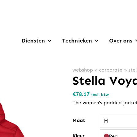
Diensten
Technieken
Over ons
webshop
»
corporate
»
ste
Stella Voy
€
78.17
incl. btw
The women’s padded jacke
Maat
M
Kleur
Red