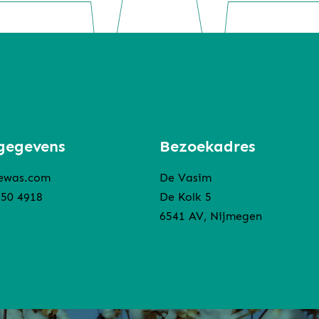
gegevens
Bezoekadres
ewas.com
De Vasim
850 4918
De Kolk 5
6541 AV, Nijmegen