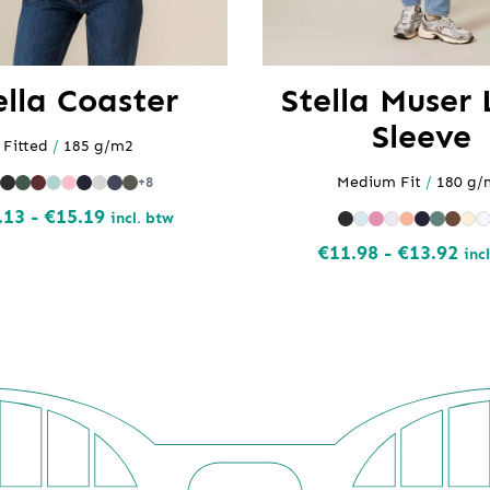
ella Coaster
Stella Muser
Sleeve
Fitted
/
185 g/m2
Medium Fit
/
180 g/
+8
Prijsklasse:
.13
-
€
15.19
incl. btw
€13.13
Pri
€
11.98
-
€
13.92
inc
tot
€11
€15.19
tot
€13