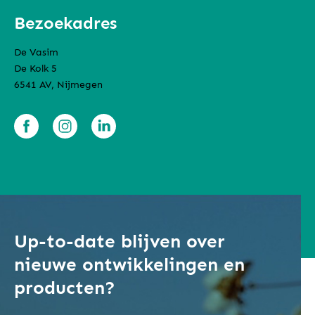
Bezoekadres
De Vasim
De Kolk 5
6541 AV, Nijmegen
Up-to-date blijven over
nieuwe ontwikkelingen en
producten?