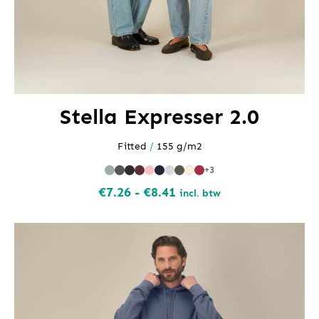
Stella Expresser 2.0
Fitted
/
155 g/m2
+3
Prijsklasse:
€
7.26
-
€
8.41
incl. btw
€7.26
tot
€8.41