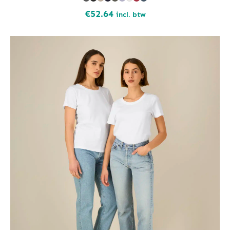
€
52.64
incl. btw