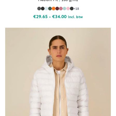
+18
Prijsklasse:
€
29.65
-
€
34.00
incl. btw
€29.65
tot
€34.00