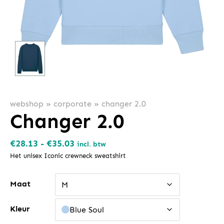
webshop
»
corporate
»
changer 2.0
Changer 2.0
Prijsklasse:
€
28.13
-
€
35.03
incl. btw
€28.13
Het unisex Iconic crewneck sweatshirt
tot
Maat
€35.03
M
Kleur
Blue Soul