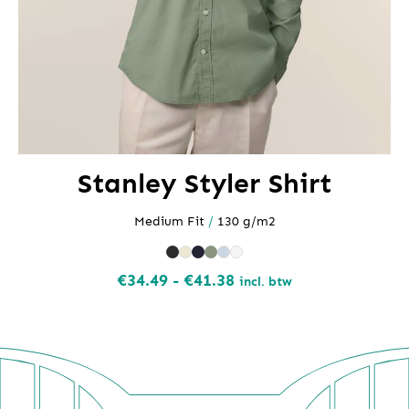
Stanley Styler Shirt
Medium Fit
/
130 g/m2
Prijsklasse:
€
34.49
-
€
41.38
incl. btw
€34.49
tot
€41.38