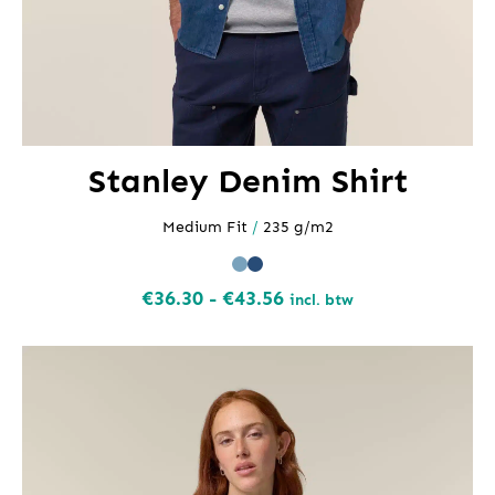
Stanley Denim Shirt
Medium Fit
/
235 g/m2
Prijsklasse:
€
36.30
-
€
43.56
incl. btw
€36.30
tot
€43.56