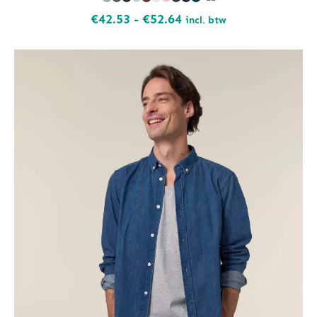
Prijsklasse:
€
42.53
-
€
52.64
incl. btw
€42.53
tot
€52.64