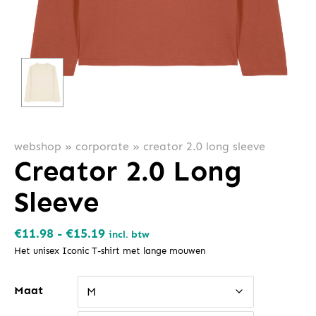
webshop
»
corporate
»
creator 2.0 long sleeve
Creator 2.0 Long
Sleeve
Prijsklasse:
€
11.98
-
€
15.19
incl. btw
€11.98
Het unisex Iconic T-shirt met lange mouwen
tot
Maat
€15.19
M