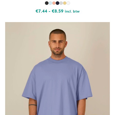
Prijsklasse:
€
7.44
-
€
8.59
incl. btw
€7.44
tot
€8.59