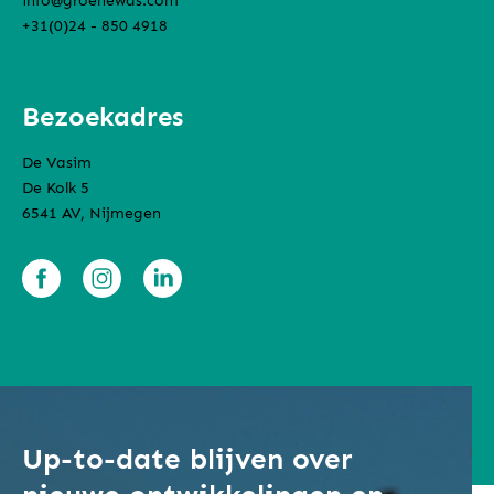
info@groenewas.com
+31(0)24 - 850 4918
Bezoekadres
De Vasim
De Kolk 5
6541 AV, Nijmegen
Up-to-date blijven over