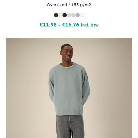
Oversized
/
155 g/m2
Prijsklasse:
€
11.98
-
€
16.76
incl. btw
€11.98
tot
€16.76