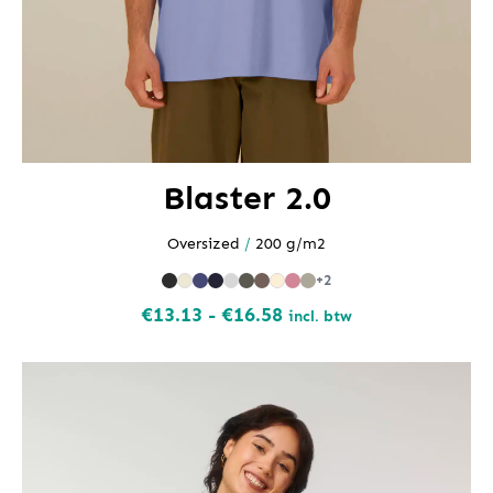
Blaster 2.0
Oversized
/
200 g/m2
+2
Prijsklasse:
€
13.13
-
€
16.58
incl. btw
€13.13
tot
€16.58