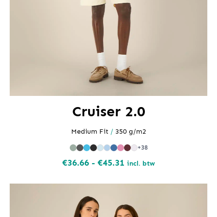
Cruiser 2.0
Medium Fit
/
350 g/m2
+38
Prijsklasse:
€
36.66
-
€
45.31
incl. btw
€36.66
tot
€45.31