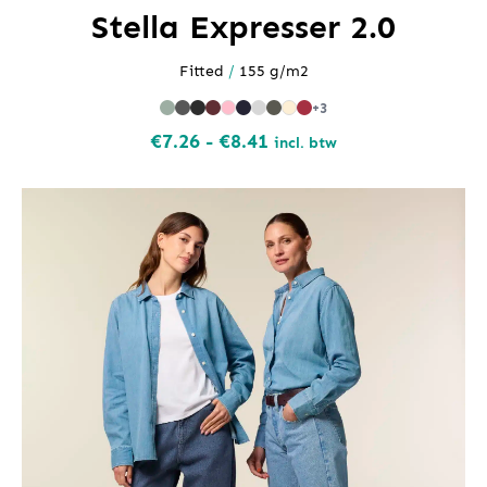
Stella Expresser 2.0
Fitted
/
155 g/m2
+3
Prijsklasse:
€
7.26
-
€
8.41
incl. btw
€7.26
tot
€8.41