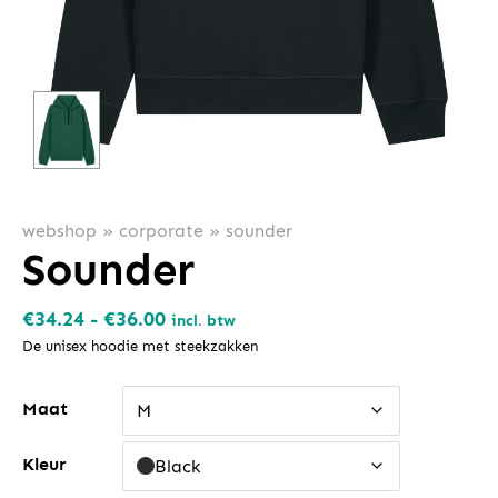
webshop
»
corporate
»
sounder
Sounder
Prijsklasse:
€
34.24
-
€
36.00
incl. btw
€34.24
De unisex hoodie met steekzakken
tot
Maat
€36.00
M
Kleur
Black