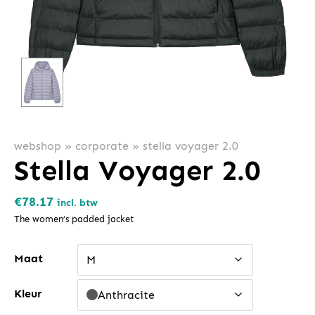
webshop
»
corporate
»
stella voyager 2.0
Stella Voyager 2.0
€
78.17
incl. btw
The women’s padded jacket
Maat
M
Kleur
Anthracite