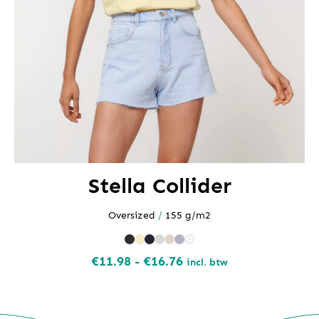
Stella Collider
Oversized
/
155 g/m2
Prijsklasse:
€
11.98
-
€
16.76
incl. btw
€11.98
tot