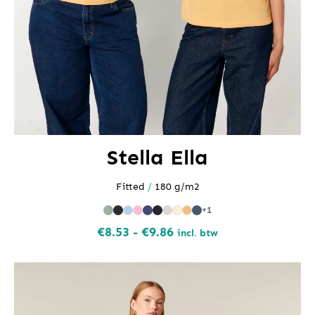
Stella Ella
Fitted
/
180 g/m2
+1
Prijsklasse:
€
8.53
-
€
9.86
incl. btw
€8.53
tot
€9.86