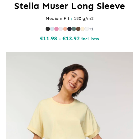
Stella Muser Long Sleeve
Medium Fit
/
180 g/m2
+1
Prijsklasse:
€
11.98
-
€
13.92
incl. btw
€11.98
tot
€13.92